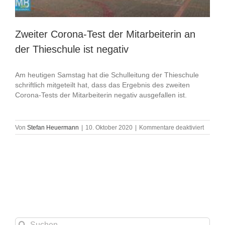
Zweiter Corona-Test der Mitarbeiterin an
der Thieschule ist negativ
Am heutigen Samstag hat die Schulleitung der Thieschule
schriftlich mitgeteilt hat, dass das Ergebnis des zweiten
Corona-Tests der Mitarbeiterin negativ ausgefallen ist.
für
Von
Stefan Heuermann
|
10. Oktober 2020
|
Kommentare deaktiviert
Zweiter
Corona
Test
der
Mitarbei
an
der
Thiesch
ist
negativ
Suche