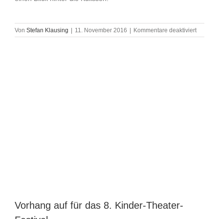
für
Von
Stefan Klausing
|
11. November 2016
|
Kommentare deaktiviert
„Die
Lausche
gewinn
das
8.
Kinder-
Theater-
Festival
Vorhang auf für das 8. Kinder-Theater-