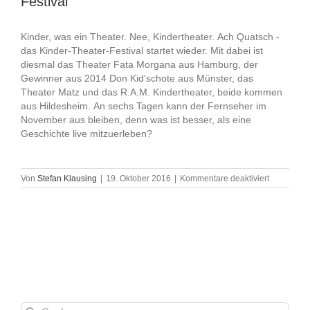
Festival
Kinder, was ein Theater. Nee, Kindertheater. Ach Quatsch -
das Kinder-Theater-Festival startet wieder. Mit dabei ist
diesmal das Theater Fata Morgana aus Hamburg, der
Gewinner aus 2014 Don Kid'schote aus Münster, das
Theater Matz und das R.A.M. Kindertheater, beide kommen
aus Hildesheim. An sechs Tagen kann der Fernseher im
November aus bleiben, denn was ist besser, als eine
Geschichte live mitzuerleben?
für
Von
Stefan Klausing
|
19. Oktober 2016
|
Kommentare deaktiviert
Vorhang
auf
für
das
8.
Kinder-
Theater-
Festival
Suche